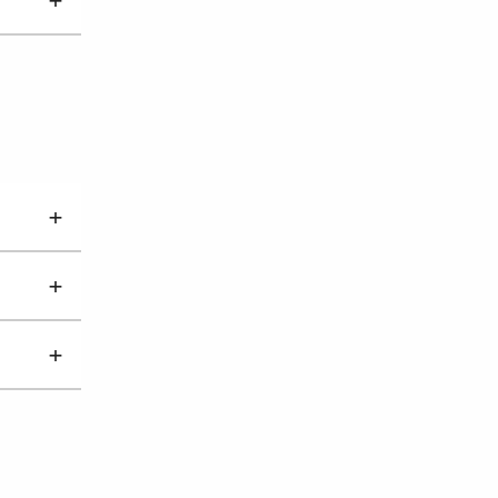
+
+
+