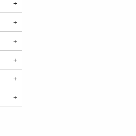
+
+
+
+
+
+