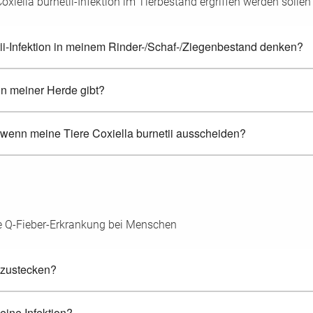
iella burnetii-Infektion im Tierbestand ergriffen werden sollen
ii-Infektion in meinem Rinder-/Schaf-/Ziegenbestand denken?
in meiner Herde gibt?
, wenn meine Tiere Coxiella burnetii ausscheiden?
e Q-Fieber-Erkrankung bei Menschen
anzustecken?
eine Infektion?