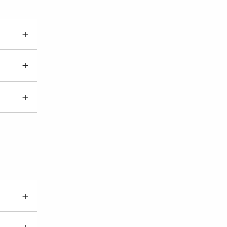
+
+
+
+
+