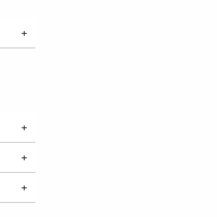
+
+
+
+