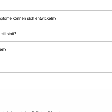
mptome können sich entwickeln?
tii statt?
den?