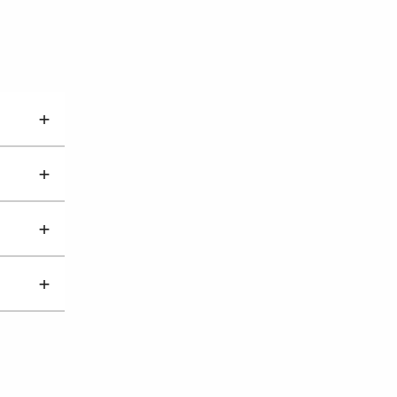
+
+
+
+