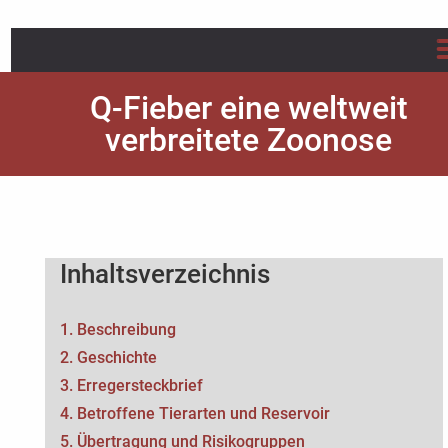
Startseite
Q-Fieber eine weltweit
verbreitete Zoonose
Über uns
Projekte
Infos/Flyer/Leitfaden
Inhaltsverzeichnis
Publikationen
1. Beschreibung
Aktuelles
2. Geschichte
3. Erregersteckbrief
FAQs Q-Fieber
4. Betroffene Tierarten und Reservoir
5. Übertragung und Risikogruppen