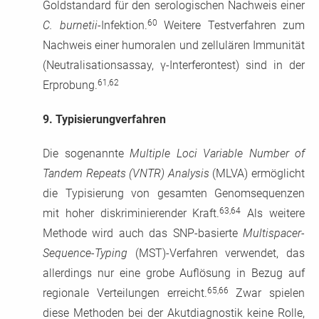
Goldstandard für den serologischen Nachweis einer
60
C. burnetii
-Infektion.
Weitere Testverfahren zum
Nachweis einer humoralen und zellulären Immunität
(Neutralisationsassay, γ-Interferontest) sind in der
61,62
Erprobung.
9.
Typisierungverfahren
Die sogenannte
Multiple Loci Variable Number of
Tandem Repeats (VNTR) Analysis
(MLVA) ermöglicht
die Typisierung von gesamten Genomsequenzen
63,64
mit hoher diskriminierender Kraft.
Als weitere
Methode wird auch das SNP-basierte
Multispacer-
Sequence-Typing
(MST)-Verfahren verwendet, das
allerdings nur eine grobe Auflösung in Bezug auf
65,66
regionale Verteilungen erreicht.
Zwar spielen
diese Methoden bei der Akutdiagnostik keine Rolle,