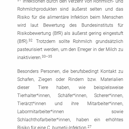
Infektionen durch den Verzehr von Rohmilch- und
Rohmilchprodukten sind äußerst selten und das
Risiko für die alimentäre Infektion beim Menschen
wird laut Bewertung des Bundesinstituts für
Risikobewertung (BfR) als äußerst gering eingestuft
32
(BfR).
Trotzdem sollte Rohmilch grundsätzlich
pasteurisiert werden, um den Erreger in der Milch zu
33–35
inaktivieren.
Besonders Personen, die berufsbedingt Kontakt zu
Schafen, Ziegen oder Rindern bzw. Materialien
dieser Tiere haben, wie beispielsweise
Tierhalter*innen, Schäfer*innen, Scherer*innen,
Tierärzt*innen und ihre Mitarbeiter*innen,
Labormitarbeiter*innen sowie
Schlachthofarbeiter*innen, haben ein erhöhtes
27
Risiko für eine
C. burnetii
-Infektion.