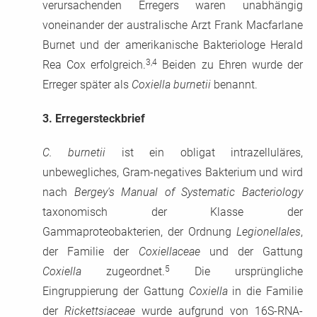
verursachenden Erregers waren unabhängig
voneinander der australische Arzt Frank Macfarlane
Burnet und der amerikanische Bakteriologe Herald
3,4
Rea Cox erfolgreich.
Beiden zu Ehren wurde der
Erreger später als
Coxiella burnetii
benannt.
3.
Erregersteckbrief
C. burnetii
ist ein obligat intrazelluläres,
unbewegliches, Gram-negatives Bakterium und wird
nach
Bergey's Manual of Systematic Bacteriology
taxonomisch der Klasse der
Gammaproteobakterien, der Ordnung
Legionellales
,
der Familie der
Coxiellaceae
und der Gattung
5
Coxiella
zugeordnet.
Die ursprüngliche
Eingruppierung der Gattung
Coxiella
in die Familie
der
Rickettsiaceae
wurde aufgrund von 16S-RNA-