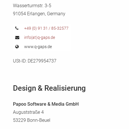
Wasserturmstr. 3-5
CoxBase
91054 Erlangen, Germany
QFIG
+49 (0) 91 31 / 85-32577
info(at)q-gaps.de
Login
www.q-gaps.de
Deutsch
USt-ID: DE279954737
Design & Realisierung
Papoo Software & Media GmbH
Auguststraße 4
53229 Bonn-Beuel