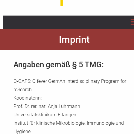
Home
Imprint
About us
Angaben gemäß § 5 TMG:
Projects
Q-GAPS: Q fever GermAn Interdisciplinary Program for
Info/Flyer/Q Fever Guide
reSearch
Publications
Koodinatorin:
Prof. Dr. rer. nat. Anja Lührmann
News
Universitätsklinikum Erlangen
Institut für klinische Mikrobiologie, Immunologie und
FAQ
Hygiene